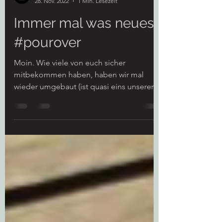
Kaffeehus
28. Nov. 2022
1 Min. Lesezeit
Immer mal was neues
#pourover
Moin. Wie viele von euch sicher
mitbekommen haben, haben wir mal
wieder umgebaut (ist quasi eins unserer
Hobbies). Keine Sorge, muss...