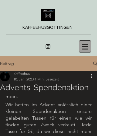
KAFFEEHUSGÖTTINGEN
Beitrag
Kaffeehus
10. Jan. 2023
1 Min. Lesezeit
Advents-Spendenaktion
moin.
Wir hatten im Advent anlässlich einer 
kleinen Spendenaktion unsere 
gelabelten Tassen für einen wie wir 
finden guten Zweck verkauft. Jede 
Tasse für 5€, da wir diese nicht mehr 